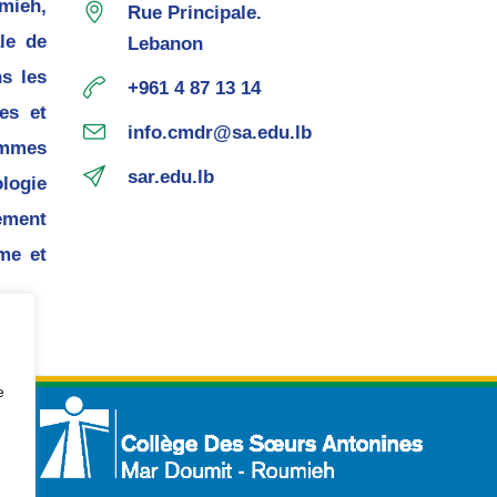
mieh,
Rue Principale.
le de
Lebanon
s les
+961 4 87 13 14
es et
info.cmdr@sa.edu.lb
mmes
sar.edu.lb
ogie
ement
me et
e