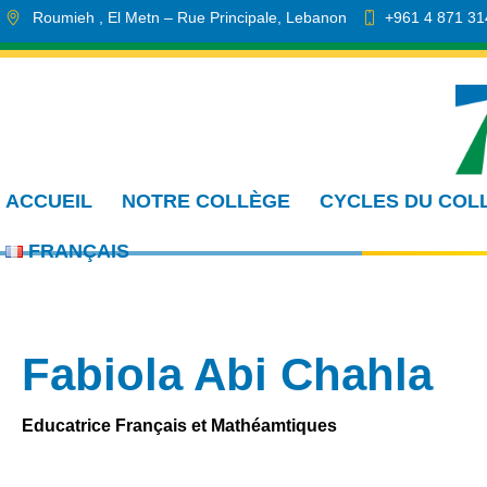
Roumieh
, El Metn
– Rue Principale
,
Lebanon
+961 4 871 31
info.cmdr@sa.edu.lb
ACCUEIL
NOTRE COLLÈGE
CYCLES DU COL
FRANÇAIS
Fabiola Abi Chahla
Educatrice Français et Mathéamtiques