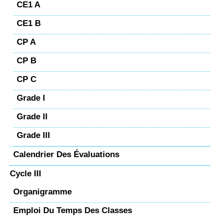
CE1 A
CE1 B
CP A
CP B
CP C
Grade I
Grade II
Grade III
Calendrier Des Évaluations
Cycle III
Organigramme
Emploi Du Temps Des Classes