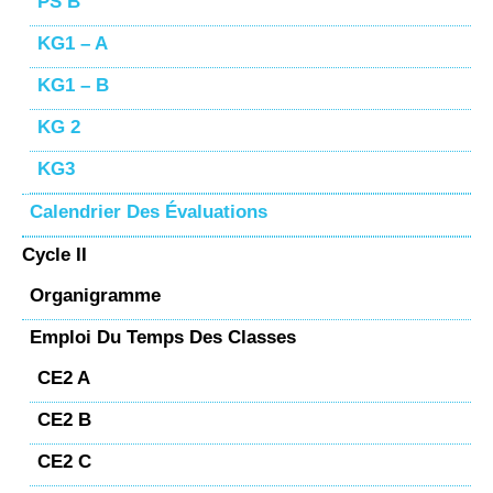
PS B
KG1 – A
KG1 – B
KG 2
KG3
Calendrier Des Évaluations
Cycle II
Organigramme
Emploi Du Temps Des Classes
CE2 A
CE2 B
CE2 C