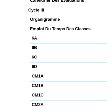
Calendrier Des Évaluations
Cycle III
Organigramme
Emploi Du Temps Des Classes
6A
6B
6C
6D
CM1A
CM1B
CM1C
CM2A