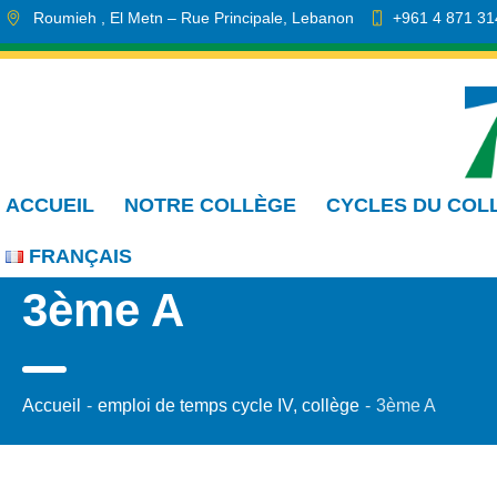
Roumieh
, El Metn
– Rue Principale
,
Lebanon
+961 4 871 31
info.cmdr@sa.edu.lb
ACCUEIL
NOTRE COLLÈGE
CYCLES DU COL
FRANÇAIS
3ème A
Accueil
-
emploi de temps cycle IV, collège
-
3ème A