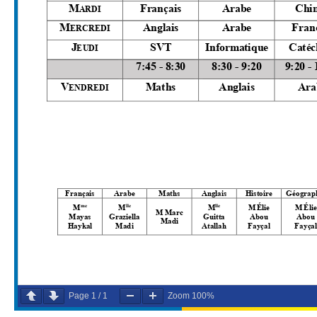
Page
1
/
1
Zoom
100%