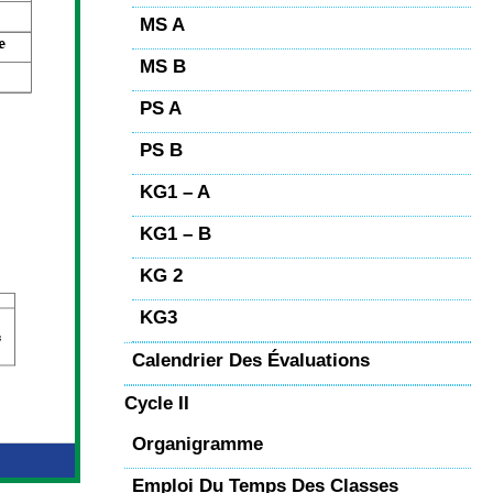
MS A
MS B
PS A
PS B
KG1 – A
KG1 – B
KG 2
KG3
Calendrier Des Évaluations
Cycle II
Organigramme
Emploi Du Temps Des Classes