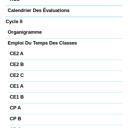
Calendrier Des Évaluations
Cycle II
Organigramme
Emploi Du Temps Des Classes
CE2 A
CE2 B
CE2 C
CE1 A
CE1 B
CP A
CP B