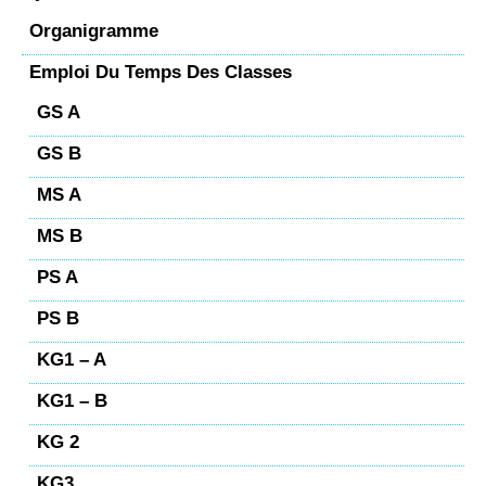
Organigramme
Emploi Du Temps Des Classes
GS A
GS B
MS A
MS B
PS A
PS B
KG1 – A
KG1 – B
KG 2
KG3