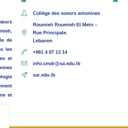
Collège des soeurs antonines
œurs
Roumieh Roumieh El Metn –
mieh,
Rue Principale.
le de
Lebanon
s les
+961 4 87 13 14
es et
info.cmdr@sa.edu.lb
mmes
sar.edu.lb
ogie
ement
me et