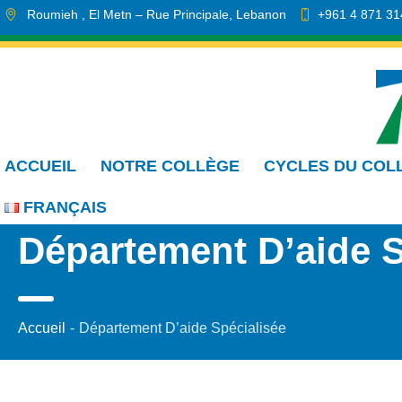
Roumieh
, El Metn
– Rue Principale
,
Lebanon
+961 4 871 31
info.cmdr@sa.edu.lb
ACCUEIL
NOTRE COLLÈGE
CYCLES DU COL
FRANÇAIS
Département D’aide S
Accueil
-
Département D’aide Spécialisée