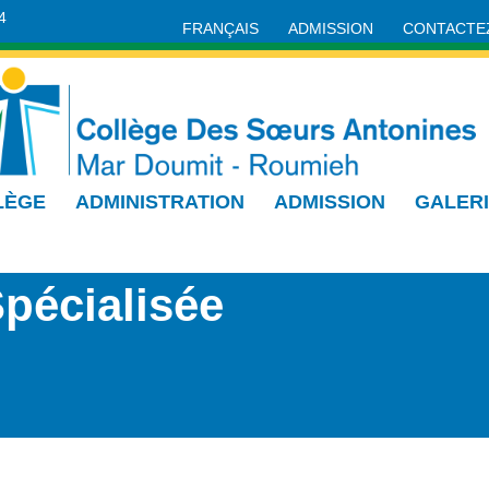
4
FRANÇAIS
ADMISSION
CONTACTE
LÈGE
ADMINISTRATION
ADMISSION
GALER
pécialisée