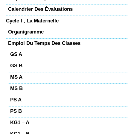
Calendrier Des Évaluations
Cycle I , La Maternelle
Organigramme
Emploi Du Temps Des Classes
GS A
GS B
MS A
MS B
PS A
PS B
KG1 – A
KG1 – B