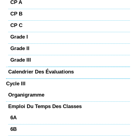
CP A
CP B
CP C
Grade I
Grade II
Grade III
Calendrier Des Évaluations
Cycle III
Organigramme
Emploi Du Temps Des Classes
6A
6B