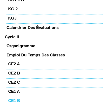
KG 2
KG3
Calendrier Des Évaluations
Cycle II
Organigramme
Emploi Du Temps Des Classes
CE2 A
CE2 B
CE2 C
CE1 A
CE1 B