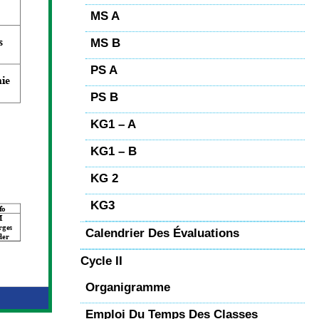
MS A
MS B
PS A
PS B
KG1 – A
KG1 – B
KG 2
KG3
Calendrier Des Évaluations
Cycle II
Organigramme
Emploi Du Temps Des Classes