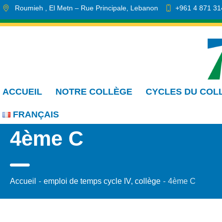
Roumieh
, El Metn
– Rue Principale
,
Lebanon
+961 4 871 31
info.cmdr@sa.edu.lb
ACCUEIL
NOTRE COLLÈGE
CYCLES DU COL
FRANÇAIS
4ème C
Accueil
-
emploi de temps cycle IV, collège
-
4ème C