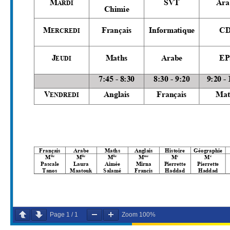
Page
1
/
1
Zoom
100%