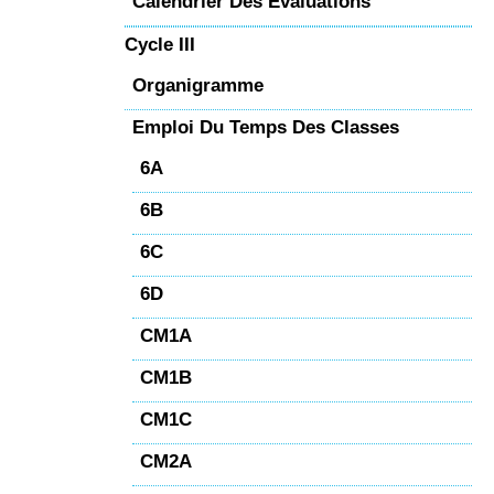
Calendrier Des Évaluations
Cycle III
Organigramme
Emploi Du Temps Des Classes
6A
6B
6C
6D
CM1A
CM1B
CM1C
CM2A