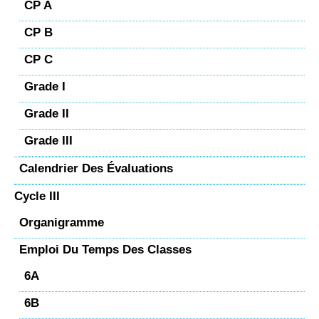
CP A
CP B
CP C
Grade I
Grade II
Grade III
Calendrier Des Évaluations
Cycle III
Organigramme
Emploi Du Temps Des Classes
6A
6B