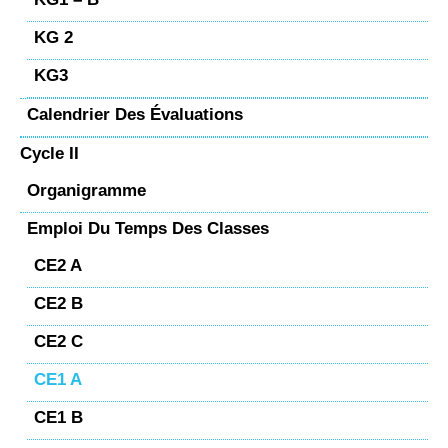
KG 2
KG3
Calendrier Des Évaluations
Cycle II
Organigramme
Emploi Du Temps Des Classes
CE2 A
CE2 B
CE2 C
CE1 A
CE1 B