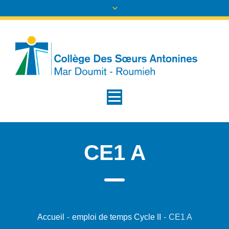
CE1 A
Accueil
-
emploi de temps Cycle II
-
CE1 A