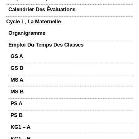
Calendrier Des Évaluations
Cycle I , La Maternelle
Organigramme
Emploi Du Temps Des Classes
GS A
GS B
MS A
MS B
PS A
PS B
KG1 – A
KG1 – B