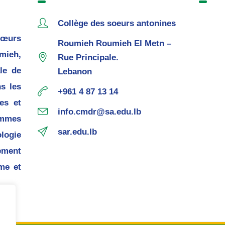
Collège des soeurs antonines
œurs
Roumieh Roumieh El Metn –
mieh,
Rue Principale.
le de
Lebanon
s les
+961 4 87 13 14
es et
info.cmdr@sa.edu.lb
mmes
sar.edu.lb
ogie
ement
me et