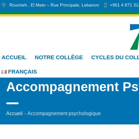
Roumieh
, El Metn
– Rue Principale
,
Lebanon
+961 4 871 31
info.cmdr@sa.edu.lb
ACCUEIL
NOTRE COLLÈGE
CYCLES DU COL
FRANÇAIS
Accompagnement Ps
Accueil
-
Accompagnement psychologique