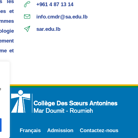
s les
+961 4 87 13 14
nes et
info.cmdr@sa.edu.lb
ommes
sar.edu.lb
ogie
pement
me et
e
Français
Admission
Contactez-nous