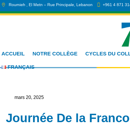
Roumieh
, El Metn
– Rue Principale
,
Lebanon
+961 4 871 31
info.cmdr@sa.edu.lb
ACCUEIL
NOTRE COLLÈGE
CYCLES DU COL
FRANÇAIS
mars 20, 2025
Journée De la Franc