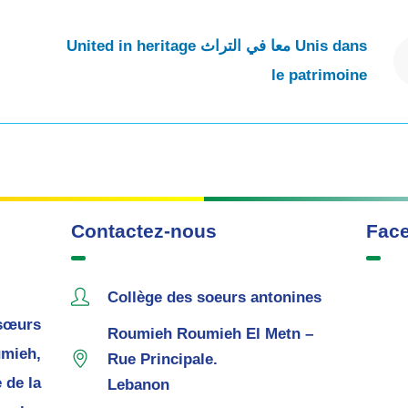
United in heritage معا في التراث Unis dans
le patrimoine
Contactez-nous
Fac
Collège des soeurs antonines
sœurs
Roumieh Roumieh El Metn –
mieh,
Rue Principale.
 de la
Lebanon