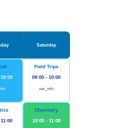
sday
Saturday
ish
Field Trips
-
10:00
09:00
-
10:00
info
sar_info
tics
Chemistry
-
11:00
10:00
-
11:00