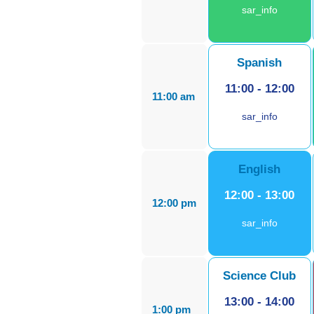
sar_info
Spanish
11:00
-
12:00
11:00 am
sar_info
English
12:00
-
13:00
12:00 pm
sar_info
Science Club
13:00
-
14:00
1:00 pm