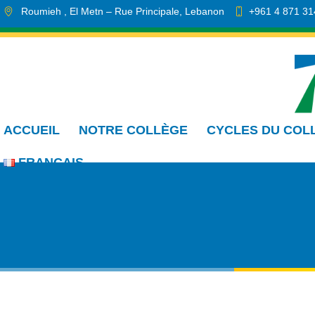
Roumieh
, El Metn
– Rue Principale
,
Lebanon
+961 4 871 31
info.cmdr@sa.edu.lb
ACCUEIL
NOTRE COLLÈGE
CYCLES DU COL
FRANÇAIS