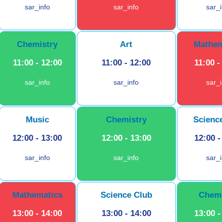
sar_info
sar_info
sar_
Chemistry
Art
Mathem
11:00
-
12:00
11:00
-
12:00
11:00
sar_info
sar_info
sar_
Music
Chemistry
Scienc
12:00
-
13:00
12:00
-
13:00
12:00
sar_info
sar_info
sar_
Mathematics
Science Club
Chemi
13:00
-
14:00
13:00
-
14:00
13:00