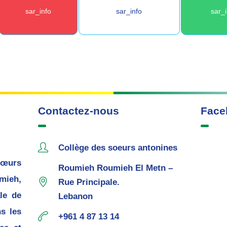
sar_info
sar_info
sar_
Contactez-nous
Face
Collège des soeurs antonines
œurs
Roumieh Roumieh El Metn –
mieh,
Rue Principale.
le de
Lebanon
s les
+961 4 87 13 14