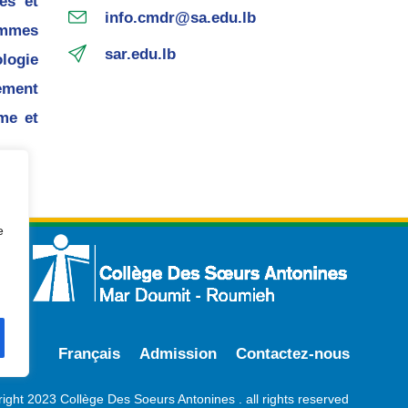
es et
info.cmdr@sa.edu.lb
mmes
sar.edu.lb
ogie
ement
me et
e
Français
Admission
Contactez-nous
ight 2023 Collège Des Soeurs Antonines . all rights reserved