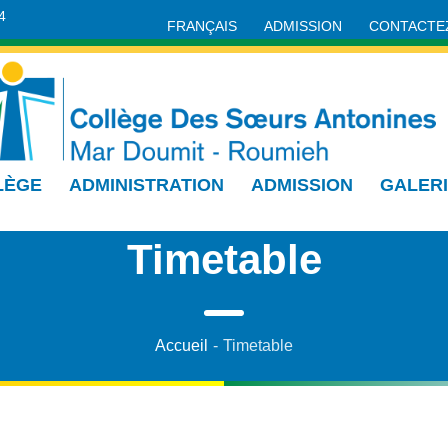
4
FRANÇAIS
ADMISSION
CONTACTE
LÈGE
ADMINISTRATION
ADMISSION
GALER
Timetable
Accueil
-
Timetable