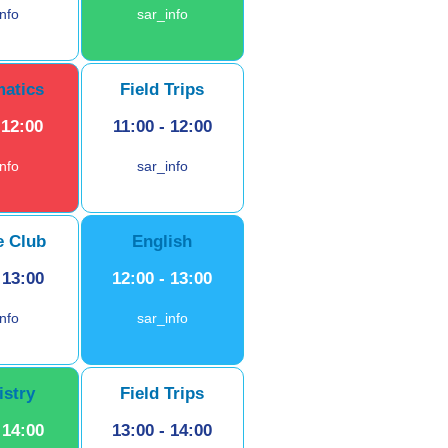
info
sar_info
atics
Field Trips
-
12:00
11:00
-
12:00
info
sar_info
e Club
English
-
13:00
12:00
-
13:00
info
sar_info
stry
Field Trips
-
14:00
13:00
-
14:00