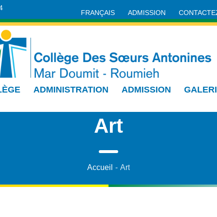
4
FRANÇAIS
ADMISSION
CONTACTE
LÈGE
ADMINISTRATION
ADMISSION
GALER
Art
Accueil
-
Art