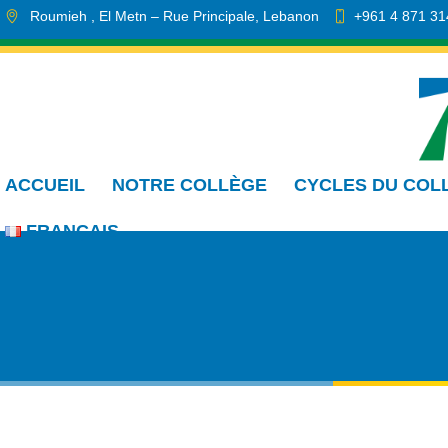
Roumieh
, El Metn
– Rue Principale
,
Lebanon
+961 4 871 31
info.cmdr@sa.edu.lb
ACCUEIL
NOTRE COLLÈGE
CYCLES DU COL
FRANÇAIS