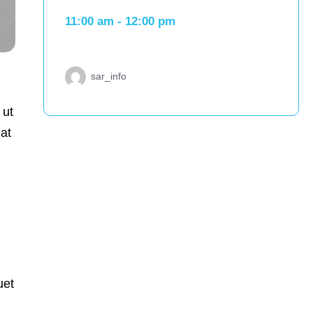
11:00 am
-
12:00 pm
sar_info
 ut
at
uet