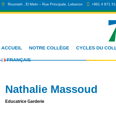
Roumieh
, El Metn
– Rue Principale
,
Lebanon
+961 4 871 31
info.cmdr@sa.edu.lb
ACCUEIL
NOTRE COLLÈGE
CYCLES DU COL
FRANÇAIS
Nathalie Massoud
Educatrice Garderie