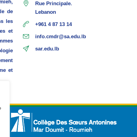
mieh,
Rue Principale.
le de
Lebanon
s les
+961 4 87 13 14
es et
info.cmdr@sa.edu.lb
mmes
sar.edu.lb
ogie
ement
me et
e