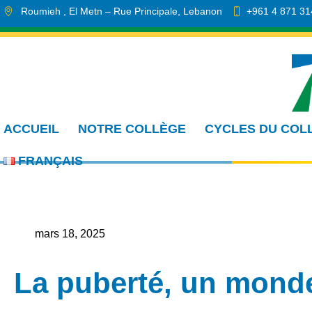
Roumieh
, El Metn
– Rue Principale
,
Lebanon
+961 4 871 31
info.cmdr@sa.edu.lb
ACCUEIL
NOTRE COLLÈGE
CYCLES DU COL
FRANÇAIS
mars 18, 2025
La puberté, un mond