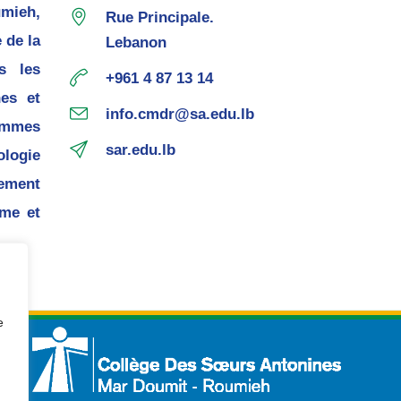
mieh,
Rue Principale.
 de la
Lebanon
s les
+961 4 87 13 14
nes et
info.cmdr@sa.edu.lb
ommes
sar.edu.lb
ogie
pement
me et
e