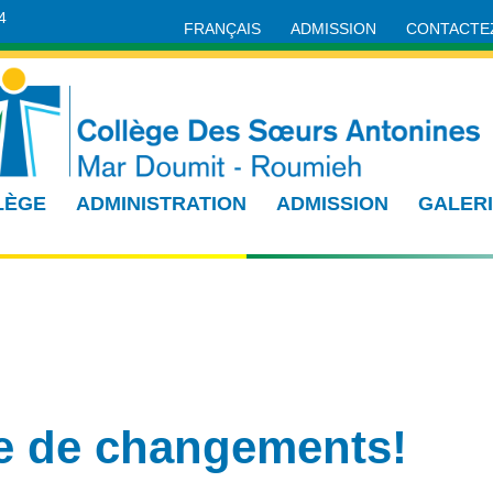
4
FRANÇAIS
ADMISSION
CONTACTE
LÈGE
ADMINISTRATION
ADMISSION
GALER
e de changements!