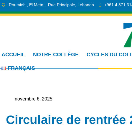
Roumieh
, El Metn
– Rue Principale
,
Lebanon
+961 4 871 31
info.cmdr@sa.edu.lb
ACCUEIL
NOTRE COLLÈGE
CYCLES DU COL
FRANÇAIS
novembre 6, 2025
Circulaire de rentrée