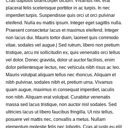
Cras dapibus ullamcorper dictum. Vivamus nec erat
placerat felis scelerisque porttitor in ac turpis. In nec
imperdiet turpis. Suspendisse quis orci ut orci pulvinar
eleifend. Nulla eu mattis ipsum. Integer eget sagittis nulla.
Praesent consectetur lacus et maximus eleifend. Integer
non lacus dui. Mauris tortor diam, laoreet quis commodo
vitae, sodales vel augue.| Sed rutrum, libero non pretium
tristique, arcu mi sollicitudin ex, quis venenatis orci tellus
vel dolor. Donec gravida, dolor ut auctor facilisis, enim
dolor pellentesque lectus, nec vehicula nibh risus ac leo.
Mauris volutpat aliquam tellus nec rhoncus. Aliquam et
nibh pulvinar, sodales nibh et, pretium urna. Vivamus
quam augue, maximus in consequat imperdiet, iaculis
non nibh. Aliquam erat volutpat. Curabitur venenatis
massa sed lacus tristique, non auctor nisl sodales. Sed
ultricies lacus ut libero faucibus fringilla. Ut nisi tellus,
posuere vel mattis nec, convallis a metus. Nullam
elementum molestie felis nec lobortis. Cras at justo eu elit