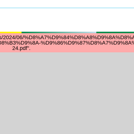
nt/uploads/2024/06/%D8%A7%D9%84%D8%A8%D9%8A%D8
8%B3%D9%8A-%D9%86%D9%87%D8%A7%D9%8A%
24.pdf".