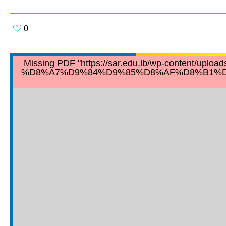
0
Missing PDF "https://sar.edu.lb/wp-conte
%D8%A7%D9%84%D9%85%D8%AF%D8%B1%D