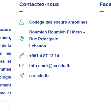
Contactez-nous
Fac
Collège des soeurs antonines
sœurs
Roumieh Roumieh El Metn –
mieh,
Rue Principale.
 de la
Lebanon
s les
+961 4 87 13 14
nes et
info.cmdr@sa.edu.lb
ommes
sar.edu.lb
ogie
pement
me et