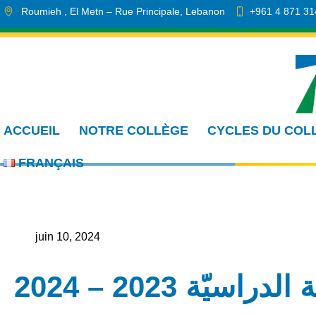
Roumieh
, El Metn
– Rue Principale
,
Lebanon
+961 4 871 31
info.cmdr@sa.edu.lb
ACCUEIL
NOTRE COLLÈGE
CYCLES DU COL
FRANÇAIS
juin 10, 2024
سيّة 2023 – 2024