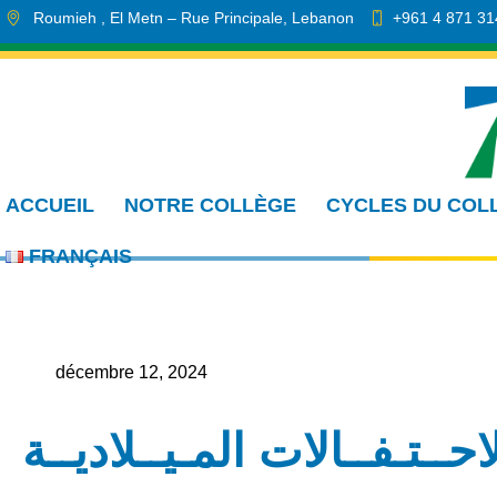
Roumieh
, El Metn
– Rue Principale
,
Lebanon
+961 4 871 31
info.cmdr@sa.edu.lb
ACCUEIL
NOTRE COLLÈGE
CYCLES DU COL
FRANÇAIS
décembre 12, 2024
احــتـفــالات المـيــلاديــة