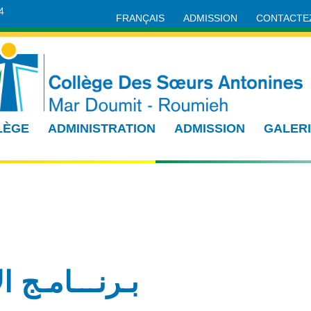
4
FRANÇAIS
ADMISSION
CONTACTE
LÈGE
ADMINISTRATION
ADMISSION
GALER
بـرنـــامـج ال