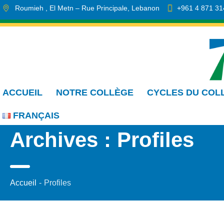
Roumieh
, El Metn
– Rue Principale
,
Lebanon
+961 4 871 31
info.cmdr@sa.edu.lb
ACCUEIL
NOTRE COLLÈGE
CYCLES DU COL
FRANÇAIS
Archives :
Profiles
Accueil
-
Profiles