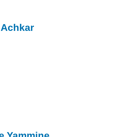
 Achkar
ne Yammine