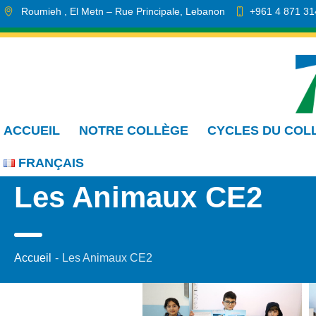
Roumieh
, El Metn
– Rue Principale
,
Lebanon
+961 4 871 31
info.cmdr@sa.edu.lb
ACCUEIL
NOTRE COLLÈGE
CYCLES DU COL
FRANÇAIS
Les Animaux CE2
Accueil
-
Les Animaux CE2