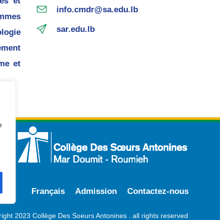
es et
info.cmdr@sa.edu.lb
mmes
sar.edu.lb
ogie
ement
me et
e
Français
Admission
Contactez-nous
ight 2023 Collège Des Soeurs Antonines . all rights reserved