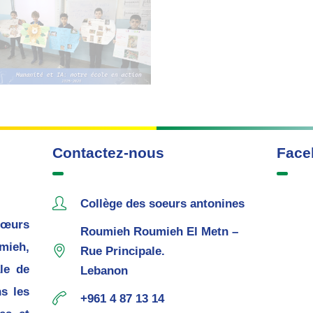
Contactez-nous
Face
Collège des soeurs antonines
œurs
Roumieh Roumieh El Metn –
mieh,
Rue Principale.
le de
Lebanon
s les
+961 4 87 13 14