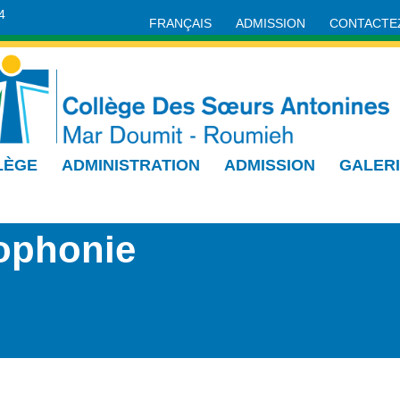
4
FRANÇAIS
ADMISSION
CONTACTE
LÈGE
ADMINISTRATION
ADMISSION
GALER
ophonie