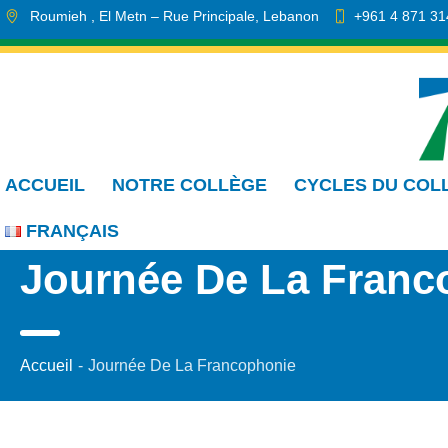
Roumieh
, El Metn
– Rue Principale
,
Lebanon
+961 4 871 31
info.cmdr@sa.edu.lb
ACCUEIL
NOTRE COLLÈGE
CYCLES DU COL
FRANÇAIS
Journée De La Franc
Accueil
-
Journée De La Francophonie