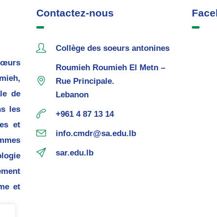
Contactez-nous
Face
Collège des soeurs antonines
œurs
Roumieh Roumieh El Metn –
mieh,
Rue Principale.
le de
Lebanon
s les
+961 4 87 13 14
es et
info.cmdr@sa.edu.lb
mmes
sar.edu.lb
ogie
ement
me et