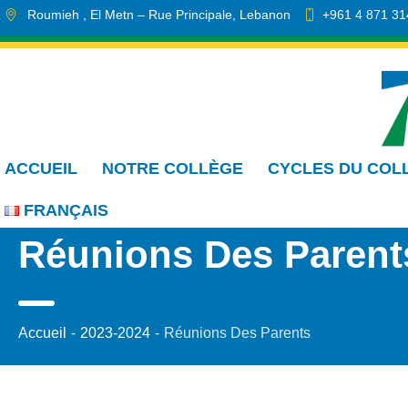
Roumieh
, El Metn
– Rue Principale
,
Lebanon
+961 4 871 31
info.cmdr@sa.edu.lb
ACCUEIL
NOTRE COLLÈGE
CYCLES DU COL
FRANÇAIS
Réunions Des Parent
Accueil
-
2023-2024
-
Réunions Des Parents