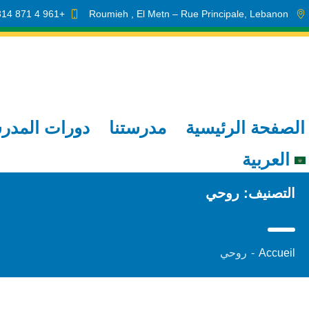
+961 4 871 314
Roumieh
, El Metn
– Rue Principale
,
Lebanon
الصفحة الرئيسية
مدرستنا
دورات المدر
العربية
التصنيف:
روحي
Accueil
-
روحي