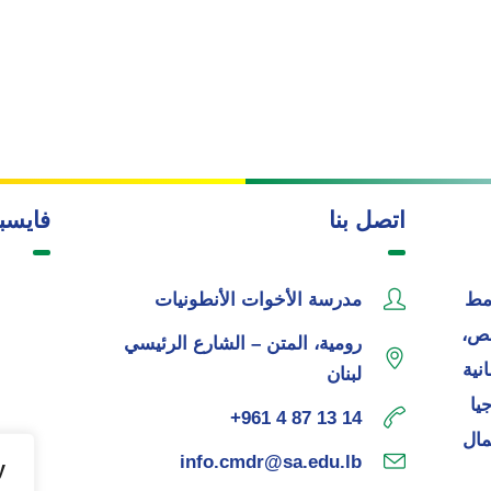
اتصل بنا
فايسب
مط
مدرسة الأخوات الأنطونيات
خص،
رومية، المتن – الشارع الرئيسي
نية
لبنان
يا
+961 4 87 13 14
مال
info.cmdr@sa.edu.lb
y