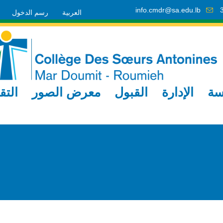
info.cmdr@sa.edu.lb
العربية
رسم الدخول
سة
الإدارة
القبول
معرض الصور
التق