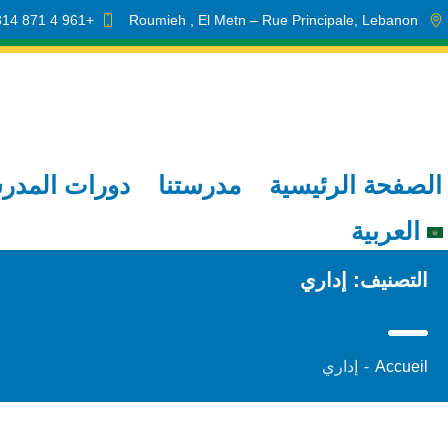
+961 4 871 314
Roumieh
, El Metn
– Rue Principale
,
Lebanon
الصفحة الرئيسية
مدرستنا
دورات المدر
العربية
التصنيف:
إداري
Accueil
-
إداري