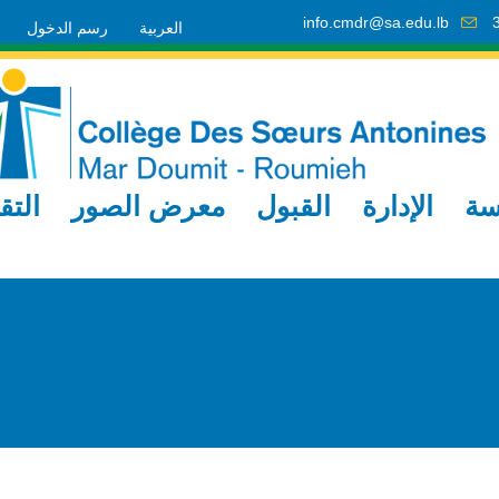
info.cmdr@sa.edu.lb
العربية
رسم الدخول
سة
الإدارة
القبول
معرض الصور
التق