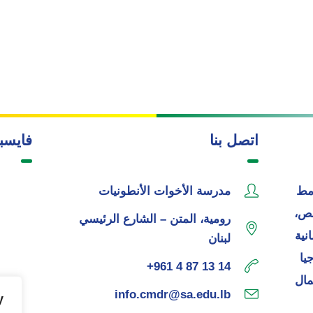
اتصل بنا
فايسب
مط
مدرسة الأخوات الأنطونيات
خص،
رومية، المتن – الشارع الرئيسي
نية
لبنان
يا
+961 4 87 13 14
مال
info.cmdr@sa.edu.lb
y