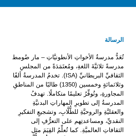
الرسالة
تُعَدُّ مدرسةُ الأخواتِ الأنطونيَّاتِ – مار ضُومط
مدرسةً ثلاثيَّةَ اللغةِ، ومُعتَمَدَةً من المجلسِ
الثقافيِّ البريطانيِّ (ISA). تخدمُ المدرسةُ ألفًا
وثلاثمائةٍ وخمسين (1350) طالبًا من المناطقِ
المجاورةِ، وتُوفِّرُ تعليمًا متكاملًا. تهدفُ
المدرسةُ إلى تطويرِ المهاراتِ البدنيَّةِ
والعقليَّةِ والروحيَّةِ للطُّلَّابِ، وتشجيعِ التفكيرِ
النقديِّ، ومساعدتِهم على التعرُّفِ إلى
الثقافاتِ العالميَّةِ. كما تُعلِّمُ القِيَمَ مثل