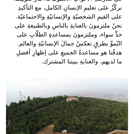
نركّزُ على تعليمِ الإنسانِ الكامل، مع التأكيدِ
على القيمِ الشخصيّةِ والإنسانيّةِ والاجتماعيّة.
نحنُ ملتزمونَ بالعنايةِ بالناسِ وبالطبيعةِ على
حدٍّ سواء، وملتزمونَ بمساعدةِ الطلّابِ على
النّموِّ بطرقٍ تعكسُ جمالَ الإنسانيّةِ والعالم.
هدفُنا هو مساعدةُ الجميعِ على إظهارِ أفضلِ
ما لديهم، والعنايةِ ببيتنا المشترك.