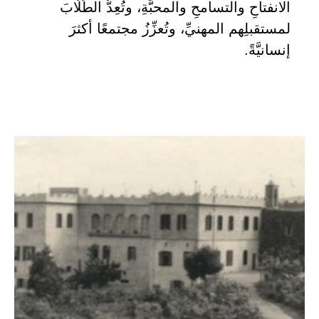
الانفتاحِ والتسامحِ والمحبَّةِ، وتُعِدُّ الطُّلَّابَ
لمستقبلِهم المهنيِّ، وتُعزِّزُ مجتمعًا أكثرَ
إنسانيَّةً.