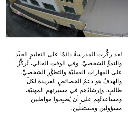
لقد ركَّزَت المدرسةُ دائمًا على التعليمِ الجيِّدِ
والنموِّ الشخصيِّ. وفي الوقتِ الحالي، تُركِّزُ
على المهاراتِ العمليَّةِ والتطوُّرِ الشخصيِّ.
والهدفُ هو دعمُ الخصائصِ الفريدةِ لكلِّ
طالبٍ، وإرشادُهم في مسيرتِهم المهنيَّةِ،
ومساعدتُهم على أن يُصبِحوا مواطنين
مسؤولين ومستقلِّين.