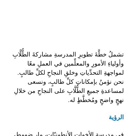
تشملُ خطَّةَ تطويرِ المدرسةِ مشاركةَ الطُّلَّابِ
وأولياءِ الأمورِ والمعلِّمين في العملِ معًا
لمواجهةِ التحدِّياتِ وخلقِ النجاحِ لكلِّ طالبٍ.
نحن نؤمنُ بإمكاناتِ كلِّ طالبٍ، ونسعى
لمساعدةِ جميعِ الطُّلَّابِ على النجاحِ من خلالِ
نهجٍ واضحٍ ومُخطَّطٍ له.
الرؤية
في مدرسةِ الأخواتِ الأنطونيّات، مار ضومِط،